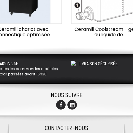
Ceramill chariot avec
Ceramill Coolstream - g
onnectique optimisée
du liquide de...
AISON 24H
LIVRAISON SÉCURISÉE
outes les commandes d’articles
tock passées avant 16h30
NOUS SUIVRE
CONTACTEZ-NOUS