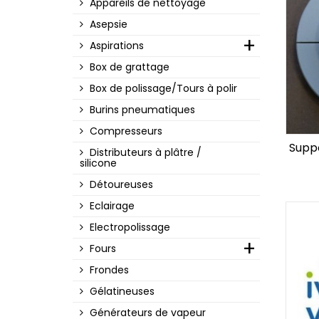
Appareils de nettoyage
Asepsie
Aspirations
Box de grattage
Box de polissage/Tours à polir
Burins pneumatiques
Compresseurs
Suppo
Distributeurs à plâtre /
silicone
Détoureuses
Eclairage
Electropolissage
Fours
Frondes
Gélatineuses
Générateurs de vapeur