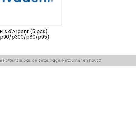
Fils d'Argent (5 pcs)
(p90/p300/p80/p95)
z atteint le bas de cette page.
Retourner en haut