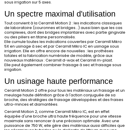
sous irrigation sur 5 axes.
Un spectre maximal d'utilisation
Tout convient à la Ceramill Motion 2 : les indications classiques
de laboratoire (couronnes et bridges...) aussi bien que les cas
complexes, dont des bridges implantaires avec partie gingivale
ou des piliers en titane personnalisés.
Elle cumule toutes les indications couvertes par Ceramill Mikro
5X en usinage à sec et par Ceramill Mikro IC en usinage sous
irrigation. Elle en offre encore de nouvelles : les prothèses
totales et la fabrication numérisée de modèle, grâce aux
nouveaux matériaux : Ceramill d-wax et Ceramill m-plast.
Elle peut également combiner fraisage à sec et fraisage sous
irrigation.
Un usinage haute performance
Ceramill Motion 2 offre pour tous les matériaux un fraisage et un
meulage haute définition grâce à l'action conjuguée de sa
broche, des stratégies de fraisage développées et des fraises
ultra-minces et diamantées.
Ceramill Motion 2, comme Ceramill Mikro IC, est en effet
équipée d'une broche ultra haute fréquence pour une vitesse
maximale sans renoncer à une précision optimale. Avec une
puissance de 750 W, elle gère des matériaux aussi difficiles que