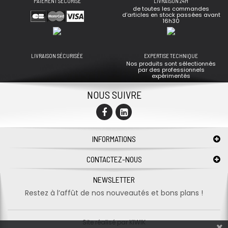
PAIEMENT SÉCURISÉ
LIVRAISON 24H
de toutes les commandes
d’articles en stock passées avant
16h30
LIVRAISON SÉCURISÉE
EXPERTISE TECHNIQUE
Nos produits sont sélectionnés
par des professionnels
expérimentés
NOUS SUIVRE
INFORMATIONS
CONTACTEZ-NOUS
NEWSLETTER
Restez à l’affût de nos nouveautés et bons plans !
Site réalisé par
KIWIK