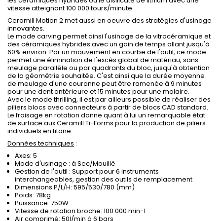
les céramiques hybrides ou le disilicate de lithium avec une
vitesse atteignant 100 000 tours/minute.
Ceramill Motion 2 met aussi en oeuvre des stratégies d'usinage
innovantes.
Le mode carving permet ainsi l'usinage de la vitrocéramique et
des céramiques hybrides avec un gain de temps allant jusqu'à
60% environ. Par un mouvement en courbe de l'outil, ce mode
permet une élimination de l'excès global de matériau, sans
meulage parallèle ou par quadrants du bloc, jusqu'à obtention
de la géométrie souhaitée. C'est ainsi que la durée moyenne
de meulage d'une couronne peut être ramenée à 9 minutes
pour une dent antérieure et 15 minutes pour une molaire.
Avec le mode thrilling, il est par ailleurs possible de réaliser des
piliers blocs avec connecteurs à partir de blocs CAD standard.
Le fraisage en rotation donne quant à lui un remarquable état
de surface aux Ceramill Ti-Forms pour la production de piliers
individuels en titane.
Données techniques
:
Axes: 5
Mode d'usinage : à Sec/Mouillé
Gestion de l'outil : Support pour 6 instruments
interchangeables, gestion des outils de remplacement
Dimensions P/L/H: 595/530/780 (mm)
Poids: 78kg
Puissance: 750W
Vitesse de rotation broche: 100.000 min-1
Air comprimé: 50l/min à 6 bars