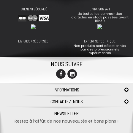
PAIEMENT SÉCURISÉ
LIVRAISON 24H
de toutes les commandes
d’articles en stock passées avant
16h30
LIVRAISON SÉCURISÉE
EXPERTISE TECHNIQUE
Nos produits sont sélectionnés
par des professionnels
expérimentés
NOUS SUIVRE
INFORMATIONS
CONTACTEZ-NOUS
NEWSLETTER
Restez à l’affût de nos nouveautés et bons plans !