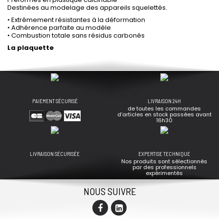
Destinées au modelage des appareils squelettés.
• Extrêmement résistantes à la déformation
• Adhérence parfaite au modèle
• Combustion totale sans résidus carbonés
La plaquette
PAIEMENT SÉCURISÉ
LIVRAISON 24H
de toutes les commandes
d’articles en stock passées avant
16h30
LIVRAISON SÉCURISÉE
EXPERTISE TECHNIQUE
Nos produits sont sélectionnés
par des professionnels
expérimentés
NOUS SUIVRE