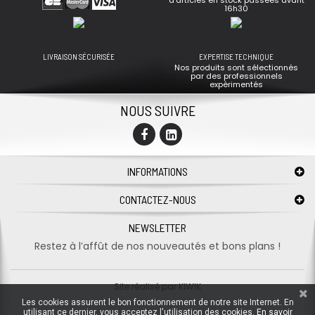
d’articles en stock passées avant
16h30
LIVRAISON SÉCURISÉE
EXPERTISE TECHNIQUE
Nos produits sont sélectionnés
par des professionnels
expérimentés
NOUS SUIVRE
INFORMATIONS
CONTACTEZ-NOUS
NEWSLETTER
Restez à l’affût de nos nouveautés et bons plans !
Site réalisé par
KIWIK
Les cookies assurent le bon fonctionnement de notre site Internet. En
utilisant ce dernier, vous acceptez l'utilisation des cookies.
En savoir