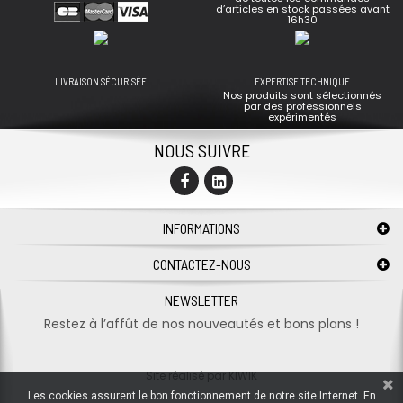
d’articles en stock passées avant
16h30
LIVRAISON SÉCURISÉE
EXPERTISE TECHNIQUE
Nos produits sont sélectionnés
par des professionnels
expérimentés
NOUS SUIVRE
INFORMATIONS
CONTACTEZ-NOUS
NEWSLETTER
Restez à l’affût de nos nouveautés et bons plans !
Site réalisé par
KIWIK
Les cookies assurent le bon fonctionnement de notre site Internet. En