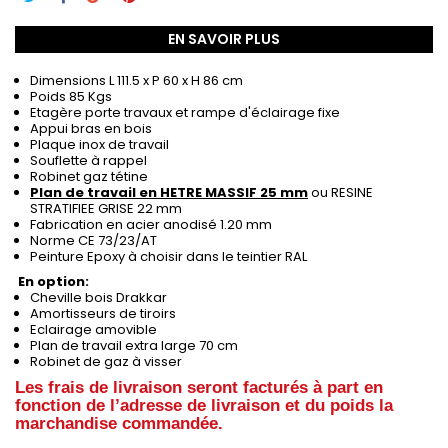
EN SAVOIR PLUS
Dimensions L 111.5 x P 60 x H 86 cm
Poids 85 Kgs
Etagère porte travaux et rampe d'éclairage fixe
Appui bras en bois
Plaque inox de travail
Souflette à rappel
Robinet gaz tétine
Plan de travail en HETRE MASSIF
25 mm
ou RESINE
STRATIFIEE GRISE 22 mm
Fabrication en acier anodisé 1.20 mm
Norme CE 73/23/AT
Peinture Epoxy à choisir dans le teintier RAL
En option:
Cheville bois Drakkar
Amortisseurs de tiroirs
Eclairage amovible
Plan de travail extra large 70 cm
Robinet de gaz à visser
Les frais de livraison seront facturés à part en
fonction de l’adresse de livraison et du poids la
marchandise commandée.