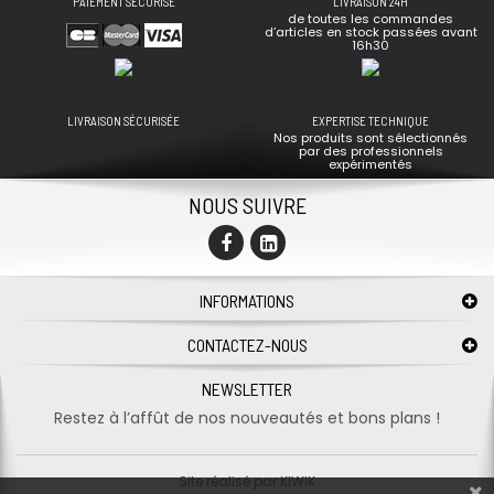
PAIEMENT SÉCURISÉ
LIVRAISON 24H
de toutes les commandes
d’articles en stock passées avant
16h30
LIVRAISON SÉCURISÉE
EXPERTISE TECHNIQUE
Nos produits sont sélectionnés
par des professionnels
expérimentés
NOUS SUIVRE
INFORMATIONS
CONTACTEZ-NOUS
NEWSLETTER
Restez à l’affût de nos nouveautés et bons plans !
Site réalisé par
KIWIK