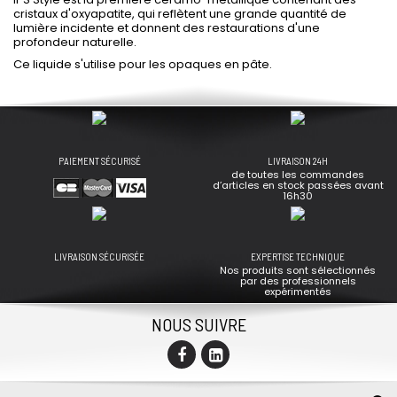
cristaux d'oxyapatite, qui reflètent une grande quantité de
lumière incidente et donnent des restaurations d'une
profondeur naturelle.
Ce liquide s'utilise pour les opaques en pâte.
PAIEMENT SÉCURISÉ
LIVRAISON 24H
de toutes les commandes
d’articles en stock passées avant
16h30
LIVRAISON SÉCURISÉE
EXPERTISE TECHNIQUE
Nos produits sont sélectionnés
par des professionnels
expérimentés
NOUS SUIVRE