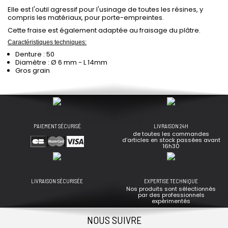
Elle est l'outil agressif pour l'usinage de toutes les résines, y
compris les matériaux, pour porte-empreintes.
Cette fraise est également adaptée au fraisage du plâtre.
Caractéristiques techniques:
Denture : 50
Diamètre : Ø 6 mm - L 14mm
Gros grain
PAIEMENT SÉCURISÉ
LIVRAISON 24H
de toutes les commandes
d’articles en stock passées avant
16h30
LIVRAISON SÉCURISÉE
EXPERTISE TECHNIQUE
Nos produits sont sélectionnés
par des professionnels
expérimentés
NOUS SUIVRE