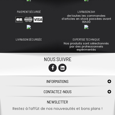
PAIEMENT SÉCURISÉ
LIVRAISON 24H
de toutes les commandes
d’articles en stock passées avant
16h30
LIVRAISON SÉCURISÉE
EXPERTISE TECHNIQUE
Nos produits sont sélectionnés
par des professionnels
expérimentés
NOUS SUIVRE
INFORMATIONS
CONTACTEZ-NOUS
NEWSLETTER
Restez à l’affût de nos nouveautés et bons plans !