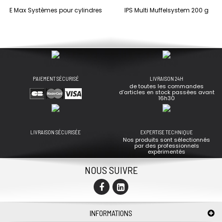
E Max Systèmes pour cylindres
IPS Multi Muffelsystem 200 g
PAIEMENT SÉCURISÉ
LIVRAISON 24H
de toutes les commandes
d’articles en stock passées avant
16h30
LIVRAISON SÉCURISÉE
EXPERTISE TECHNIQUE
Nos produits sont sélectionnés
par des professionnels
expérimentés
NOUS SUIVRE
INFORMATIONS