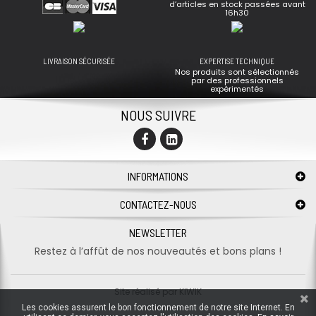
d’articles en stock passées avant
16h30
LIVRAISON SÉCURISÉE
EXPERTISE TECHNIQUE
Nos produits sont sélectionnés
par des professionnels
expérimentés
NOUS SUIVRE
INFORMATIONS
CONTACTEZ-NOUS
NEWSLETTER
Restez à l’affût de nos nouveautés et bons plans !
Site réalisé par
KIWIK
Les cookies assurent le bon fonctionnement de notre site Internet. En