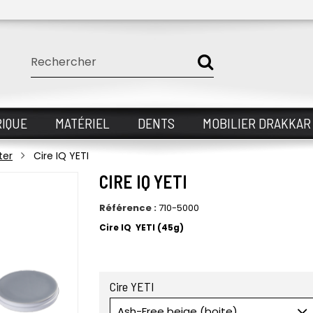
IQUE
MATÉRIEL
DENTS
MOBILIER DRAKKAR
ter
Cire IQ YETI
CIRE IQ YETI
Référence :
710-5000
Cire IQ YETI (45g)
Cire YETI
Ash-Free beige (boite)