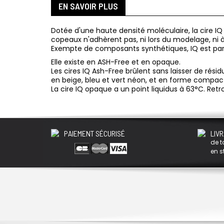
EN SAVOIR PLUS
Dotée d'une haute densité moléculaire, la cire IQ
copeaux n'adhèrent pas, ni lors du modelage, ni à
Exempte de composants synthétiques, IQ est parf
Elle existe en ASH-Free et en opaque.
Les cires IQ Ash-Free brûlent sans laisser de rési
en beige, bleu et vert néon, et en forme compact
La cire IQ opaque a un point liquidus à 63°C. Ret
PAIEMENT SÉCURISÉ
LIVR
de t
en s