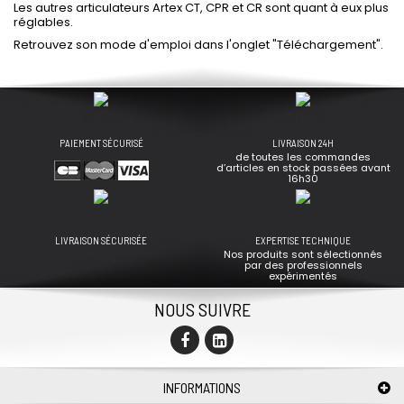
Les autres articulateurs Artex CT, CPR et CR sont quant à eux plus
réglables.
Retrouvez son mode d'emploi dans l'onglet "Téléchargement".
PAIEMENT SÉCURISÉ
LIVRAISON 24H
de toutes les commandes
d’articles en stock passées avant
16h30
LIVRAISON SÉCURISÉE
EXPERTISE TECHNIQUE
Nos produits sont sélectionnés
par des professionnels
expérimentés
NOUS SUIVRE
INFORMATIONS