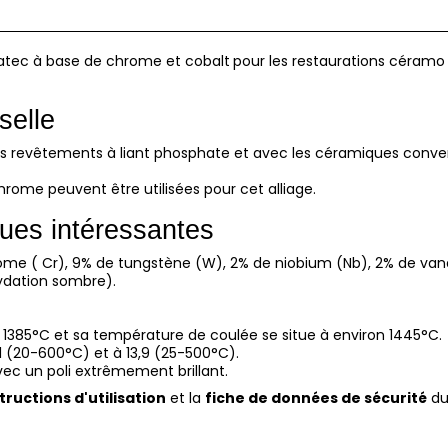
tatec à base de chrome et cobalt
pour les restaurations céramo 
selle
es revêtements à liant phosphate et avec les céramiques conven
ome peuvent être utilisées pour cet alliage.
ques intéressantes
ome ( Cr), 9% de tungstène (W), 2% de niobium (Nb), 2% de van
xydation sombre).
t 1385°C et sa température de coulée se situe à environ 1445°C.
1 (20-600°C) et à 13,9 (25-500°C).
, avec un poli extrêmement brillant.
tructions d'utilisation
et la
fiche de données de sécurité
du