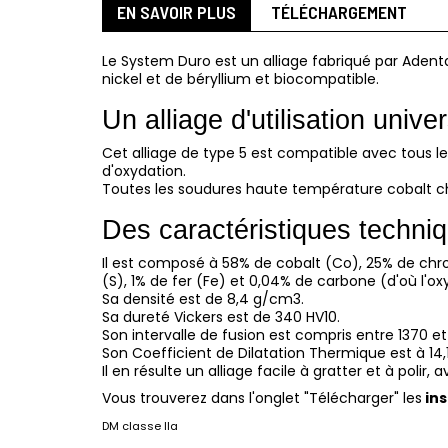
EN SAVOIR PLUS
TÉLÉCHARGEMENT
Le System Duro est un alliage fabriqué par Aden
nickel et de béryllium et biocompatible.
Un alliage d'utilisation univer
Cet alliage de type 5 est compatible avec tous l
d'oxydation.
Toutes les soudures haute température cobalt chr
Des caractéristiques techni
Il est composé à 58% de cobalt (Co), 25% de chr
(S), 1% de fer (Fe) et 0,04% de carbone (d'où l'o
Sa densité est de 8,4 g/cm3.
Sa dureté Vickers est de 340 HV10.
Son intervalle de fusion est compris entre 1370 e
Son Coefficient de Dilatation Thermique est à 14,
Il en résulte un alliage facile à gratter et à polir
Vous trouverez dans l'onglet "Télécharger" les
ins
DM classe IIa