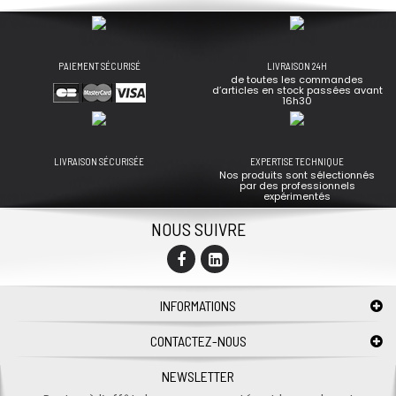
PAIEMENT SÉCURISÉ
LIVRAISON 24H
de toutes les commandes
d’articles en stock passées avant
16h30
LIVRAISON SÉCURISÉE
EXPERTISE TECHNIQUE
Nos produits sont sélectionnés
par des professionnels
expérimentés
NOUS SUIVRE
INFORMATIONS
CONTACTEZ-NOUS
NEWSLETTER