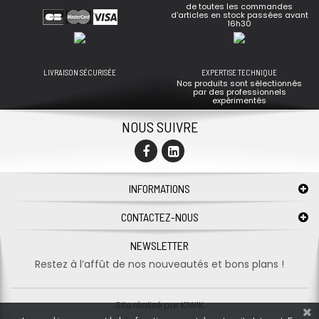
de toutes les commandes
d’articles en stock passées avant
16h30
LIVRAISON SÉCURISÉE
EXPERTISE TECHNIQUE
Nos produits sont sélectionnés
par des professionnels
expérimentés
NOUS SUIVRE
INFORMATIONS
CONTACTEZ-NOUS
NEWSLETTER
Restez à l’affût de nos nouveautés et bons plans !
Site réalisé par
KIWIK