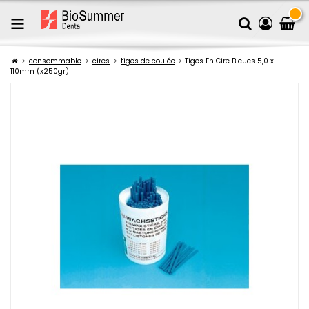
consommable
cires
tiges de coulée
Tiges En Cire Bleues 5,0 x
110mm (x250gr)