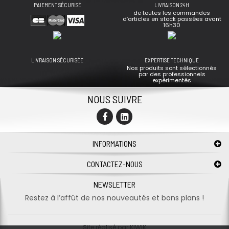
PAIEMENT SÉCURISÉ
LIVRAISON 24H
de toutes les commandes
d’articles en stock passées avant
16h30
LIVRAISON SÉCURISÉE
EXPERTISE TECHNIQUE
Nos produits sont sélectionnés
par des professionnels
expérimentés
NOUS SUIVRE
INFORMATIONS
CONTACTEZ-NOUS
NEWSLETTER
Restez à l’affût de nos nouveautés et bons plans !
Site réalisé par
KIWIK