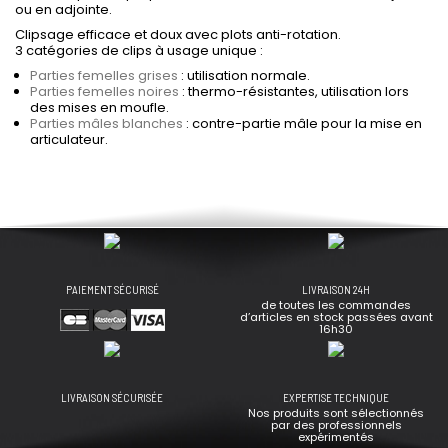
ou en adjointe.
Clipsage efficace et doux avec plots anti-rotation.
3 catégories de clips à usage unique :
Parties femelles grises
: utilisation normale.
Parties femelles noires
: thermo-résistantes, utilisation lors
des mises en moufle.
Parties mâles blanches
: contre-partie mâle pour la mise en
articulateur.
PAIEMENT SÉCURISÉ
LIVRAISON 24H
de toutes les commandes
d’articles en stock passées avant
16h30
LIVRAISON SÉCURISÉE
EXPERTISE TECHNIQUE
Nos produits sont sélectionnés
par des professionnels
expérimentés