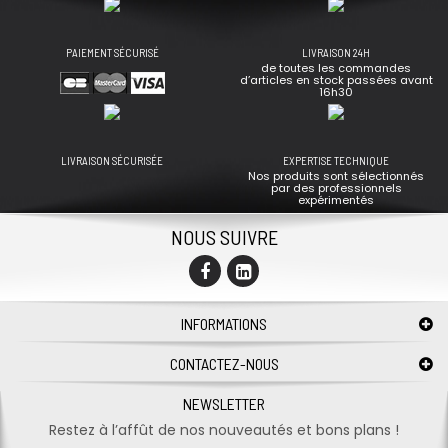
PAIEMENT SÉCURISÉ
LIVRAISON 24H
de toutes les commandes
d’articles en stock passées avant
16h30
LIVRAISON SÉCURISÉE
EXPERTISE TECHNIQUE
Nos produits sont sélectionnés
par des professionnels
expérimentés
NOUS SUIVRE
INFORMATIONS
CONTACTEZ-NOUS
NEWSLETTER
Restez à l’affût de nos nouveautés et bons plans !