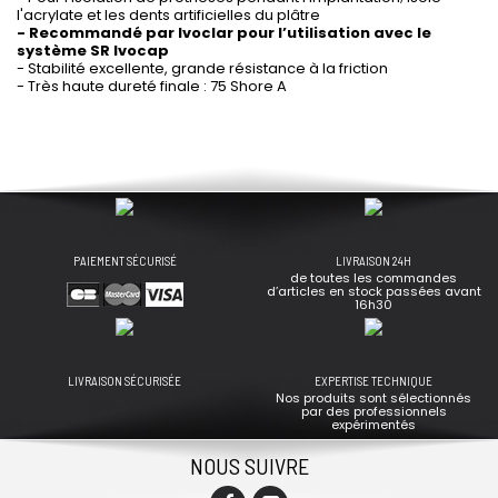
l'acrylate et les dents artificielles du plâtre
- Recommandé par Ivoclar pour l’utilisation avec le
système SR Ivocap
- Stabilité excellente, grande résistance à la friction
- Très haute dureté finale : 75 Shore A
PAIEMENT SÉCURISÉ
LIVRAISON 24H
de toutes les commandes
d’articles en stock passées avant
16h30
LIVRAISON SÉCURISÉE
EXPERTISE TECHNIQUE
Nos produits sont sélectionnés
par des professionnels
expérimentés
NOUS SUIVRE