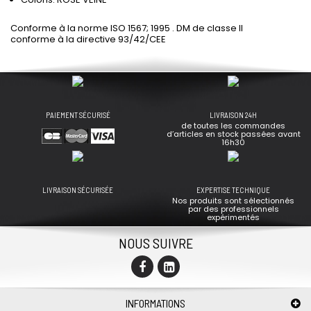
Conforme à la norme ISO 1567; 1995 . DM de classe II
conforme à la directive 93/42/CEE
PAIEMENT SÉCURISÉ
LIVRAISON 24H
de toutes les commandes
d’articles en stock passées avant
16h30
LIVRAISON SÉCURISÉE
EXPERTISE TECHNIQUE
Nos produits sont sélectionnés
par des professionnels
expérimentés
NOUS SUIVRE
INFORMATIONS