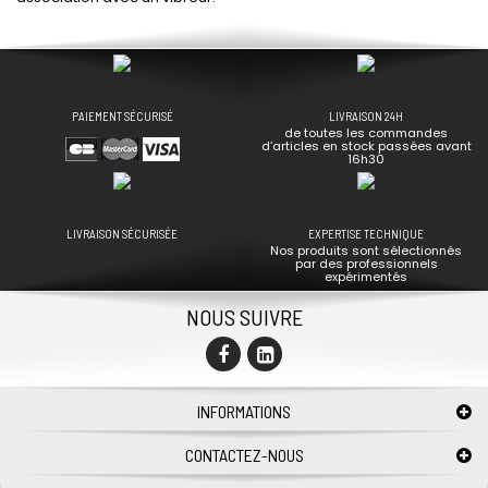
PAIEMENT SÉCURISÉ
LIVRAISON 24H
de toutes les commandes
d’articles en stock passées avant
16h30
LIVRAISON SÉCURISÉE
EXPERTISE TECHNIQUE
Nos produits sont sélectionnés
par des professionnels
expérimentés
NOUS SUIVRE
INFORMATIONS
CONTACTEZ-NOUS