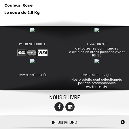
Couleur: Rose
Le seau de 2,5 Kg
PAIEMENT SÉCURISÉ
LIVRAISON 24H
de toutes les commandes
d’articles en stock passées avant
16h30
LIVRAISON SÉCURISÉE
EXPERTISE TECHNIQUE
Nos produits sont sélectionnés
par des professionnels
expérimentés
NOUS SUIVRE
INFORMATIONS