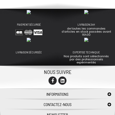
PAIEMENT SÉCURISÉ
LIVRAISON 24H
de toutes les commandes
d’articles en stock passées avant
16h30
LIVRAISON SÉCURISÉE
EXPERTISE TECHNIQUE
Nos produits sont sélectionnés
par des professionnels
expérimentés
NOUS SUIVRE
INFORMATIONS
CONTACTEZ-NOUS
NEWSLETTER