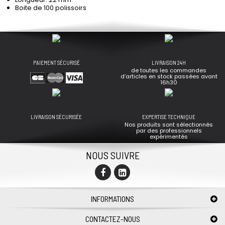
Boite de 100 polissoirs
PAIEMENT SÉCURISÉ
LIVRAISON 24H
de toutes les commandes
d’articles en stock passées avant
16h30
LIVRAISON SÉCURISÉE
EXPERTISE TECHNIQUE
Nos produits sont sélectionnés
par des professionnels
expérimentés
NOUS SUIVRE
INFORMATIONS
CONTACTEZ-NOUS