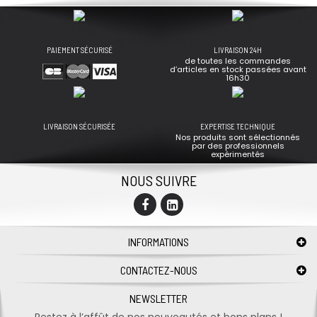
PAIEMENT SÉCURISÉ
LIVRAISON 24H
de toutes les commandes
d’articles en stock passées avant
16h30
LIVRAISON SÉCURISÉE
EXPERTISE TECHNIQUE
Nos produits sont sélectionnés
par des professionnels
expérimentés
NOUS SUIVRE
INFORMATIONS
CONTACTEZ-NOUS
NEWSLETTER