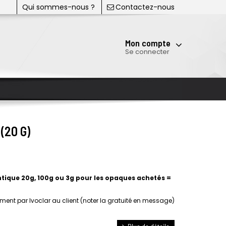
Qui sommes-nous ?
Contactez-nous
Mon compte
Se connecter
(20 G)
ntique 20g, 100g ou 3g pour les opaques
achetés =
tement par Ivoclar au client (noter la gratuité en message)