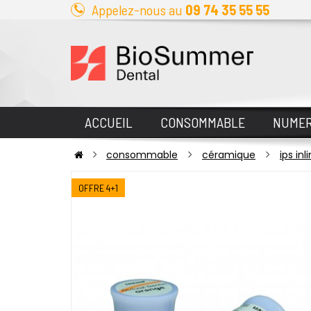
Appelez-nous au
09 74 35 55 55
ACCUEIL
CONSOMMABLE
NUMER
consommable
céramique
ips in
OFFRE 4+1