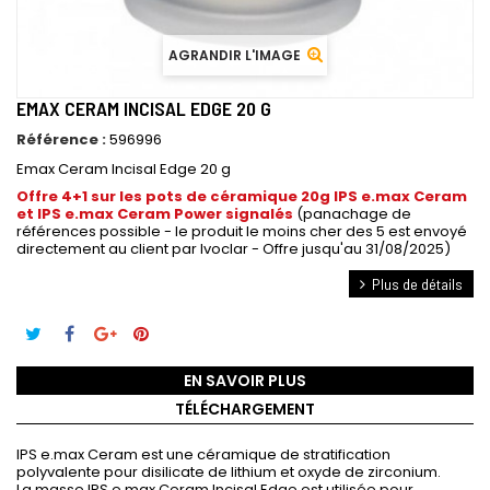
AGRANDIR L'IMAGE
EMAX CERAM INCISAL EDGE 20 G
Référence :
596996
Emax Ceram Incisal Edge 20 g
Offre 4+1 sur les pots de céramique 20g IPS e.max Ceram
et IPS e.max Ceram Power
signalés
(panachage de
références possible - le produit le moins cher des 5 est envoyé
directement au client par Ivoclar - Offre jusqu'au 31/08/2025)
Plus de détails
EN SAVOIR PLUS
TÉLÉCHARGEMENT
IPS e.max Ceram est une céramique de stratification
polyvalente pour disilicate de lithium et oxyde de zirconium.
La masse IPS e.max Ceram Incisal Edge est utilisée pour