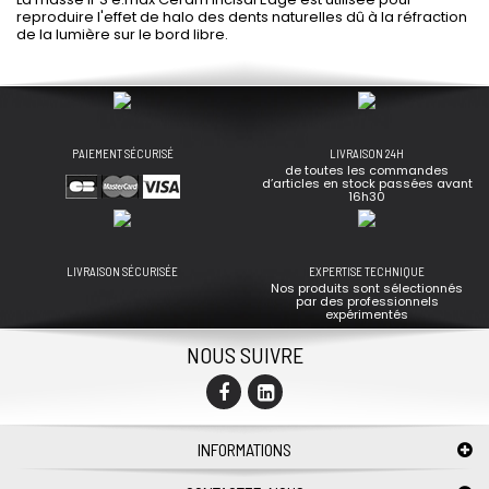
reproduire l'effet de halo des dents naturelles dû à la réfraction
de la lumière sur le bord libre.
PAIEMENT SÉCURISÉ
LIVRAISON 24H
de toutes les commandes
d’articles en stock passées avant
16h30
LIVRAISON SÉCURISÉE
EXPERTISE TECHNIQUE
Nos produits sont sélectionnés
par des professionnels
expérimentés
NOUS SUIVRE
INFORMATIONS