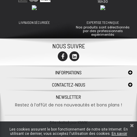
16h30
LIVRAISON SÉCURISÉE
EXPERTISE TECHNIQUE
Nos produits sont sélectionnés
par des professionnels
expérimentés
NOUS SUIVRE
INFORMATIONS
CONTACTEZ-NOUS
NEWSLETTER
Restez à l’affût de nos nouveautés et bons plans !
Site réalisé par
KIWIK
Les cookies assurent le bon fonctionnement de notre site Internet. En
utilisant ce dernier, vous acceptez l'utilisation des cookies.
En savoir