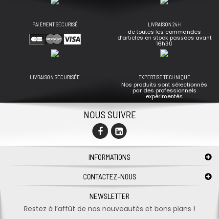
PAIEMENT SÉCURISÉ
LIVRAISON 24H
de toutes les commandes
d’articles en stock passées avant
16h30
LIVRAISON SÉCURISÉE
EXPERTISE TECHNIQUE
Nos produits sont sélectionnés
par des professionnels
expérimentés
NOUS SUIVRE
INFORMATIONS
CONTACTEZ-NOUS
NEWSLETTER
Restez à l’affût de nos nouveautés et bons plans !