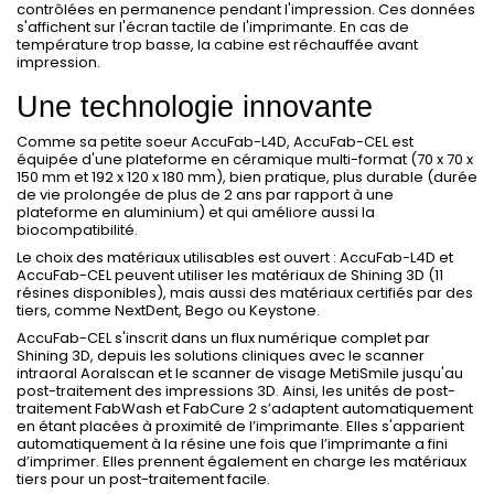
contrôlées en permanence pendant l'impression. Ces données
s'affichent sur l'écran tactile de l'imprimante. En cas de
température trop basse, la cabine est réchauffée avant
impression.
Une technologie innovante
Comme sa petite soeur AccuFab-L4D, AccuFab-CEL est
équipée d'une plateforme en céramique multi-format (70 x 70 x
150 mm et 192 x 120 x 180 mm), bien pratique, plus durable (durée
de vie prolongée de plus de 2 ans par rapport à une
plateforme en aluminium) et qui améliore aussi la
biocompatibilité.
Le choix des matériaux utilisables est ouvert : AccuFab-L4D et
AccuFab-CEL peuvent utiliser les matériaux de Shining 3D (11
résines disponibles), mais aussi des matériaux certifiés par des
tiers, comme NextDent, Bego ou Keystone.
AccuFab-CEL
s'inscrit dans un flux numérique complet par
Shining 3D, depuis les solutions cliniques avec le scanner
intraoral Aoralscan et le scanner de visage MetiSmile jusqu'au
post-traitement des impressions 3D. Ainsi, l
es unités de post-
traitement FabWash et FabCure 2 s’adaptent automatiquement
en étant placées à proximité de l’imprimante. Elles s'apparient
automatiquement à la résine une fois que l’imprimante a fini
d’imprimer. Elles prennent également en charge les matériaux
tiers pour un post-traitement facile.