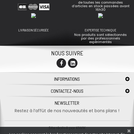
de toutes les commandes
d’articles en stock passées avant
16h30
LIVRAISON SÉCURISÉE
EXPERTISE TECHNIQUE
Nos produits sont sélectionnés
par des professionnels
expérimentés
NOUS SUIVRE
INFORMATIONS
CONTACTEZ-NOUS
NEWSLETTER
Restez à l’affût de nos nouveautés et bons plans !
Site réalisé par
KIWIK