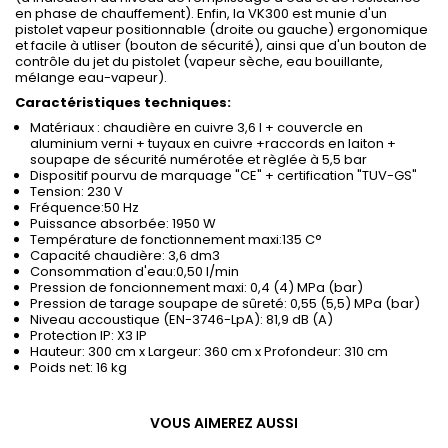
en phase de chauffement). Enfin, la VK300 est munie d'un
pistolet vapeur positionnable (droite ou gauche) ergonomique
et facile à utliser (bouton de sécurité), ainsi que d'un bouton de
contrôle du jet du pistolet (vapeur sèche, eau bouillante,
mélange eau-vapeur).
Caractéristiques techniques:
Matériaux : chaudière en cuivre 3,6 l + couvercle en
aluminium verni + tuyaux en cuivre +raccords en laiton +
soupape de sécurité numérotée et règlée à 5,5 bar
Dispositif pourvu de marquage "CE" + certification "TUV-GS"
Tension: 230 V
Fréquence:50 Hz
Puissance absorbée: 1950 W
Température de fonctionnement maxi:135 C°
Capacité chaudière: 3,6 dm3
Consommation d'eau:0,50 l/min
Pression de foncionnement maxi: 0,4 (4) MPa (bar)
Pression de tarage soupape de sûreté: 0,55 (5,5) MPa (bar)
Niveau accoustique (EN-3746-LpA): 81,9 dB (A)
Protection IP: X3 IP
Hauteur: 300 cm x Largeur: 360 cm x Profondeur: 310 cm
Poids net: 16 kg
VOUS AIMEREZ AUSSI