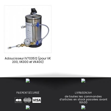
Adoucisseur IV703512 (pour VK
200, VK300 et VK400)
PAIEMENT SÉCURISÉ
LIVRAISON 24H
de toutes les commandes
d’articles en stock passées avant
16h30