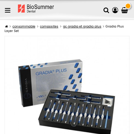
consommable
composites
gc gradia et gradia plus
Gradia Plus
Layer Set