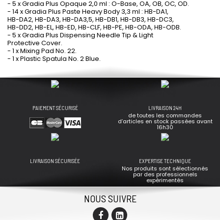
- 5 x Gradia Plus Opaque 2,0 ml : O-Base, OA, OB, OC, OD.
- 14 x Gradia Plus Paste Heavy Body 3,3 ml : HB-DA1,
HB-DA2, HB-DA3, HB-DA3,5, HB-DB1, HB-DB3, HB-DC3,
HB-DD2, HB-EL, HB-ED, HB-CLF, HB-PE, HB-ODA, HB-ODB.
- 5 x Gradia Plus Dispensing Needle Tip & Light
Protective Cover.
- 1 x Mixing Pad No. 22.
- 1 x Plastic Spatula No. 2 Blue.
PAIEMENT SÉCURISÉ
LIVRAISON 24H
de toutes les commandes
d’articles en stock passées avant
16h30
LIVRAISON SÉCURISÉE
EXPERTISE TECHNIQUE
Nos produits sont sélectionnés
par des professionnels
expérimentés
NOUS SUIVRE