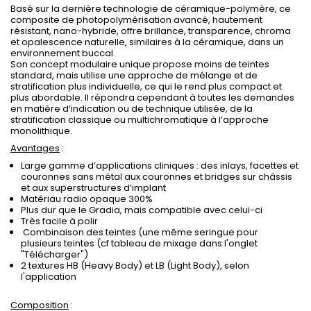
Basé sur la dernière technologie de céramique-polymère, ce
composite de photopolymérisation avancé, hautement
résistant, nano-hybride, offre brillance, transparence, chroma
et opalescence naturelle, similaires à la céramique, dans un
environnement buccal.
Son concept modulaire unique propose moins de teintes
standard, mais utilise une approche de mélange et de
stratification plus individuelle, ce qui le rend plus compact et
plus abordable. Il répondra cependant à toutes les demandes
en matière dʼindication ou de technique utilisée, de la
stratification classique ou multichromatique à lʼapproche
monolithique.
Avantages
:
Large gamme dʼapplications cliniques : des inlays, facettes et
couronnes sans métal aux couronnes et bridges sur châssis
et aux superstructures dʼimplant
Matériau radio opaque 300%
Plus dur que le Gradia, mais compatible avec celui-ci
Très facile à polir
Combinaison des teintes (une même seringue pour
plusieurs teintes (cf tableau de mixage dans l'onglet
"Télécharger")
2 textures HB (Heavy Body) et LB (Light Body), selon
l'application
Composition
: