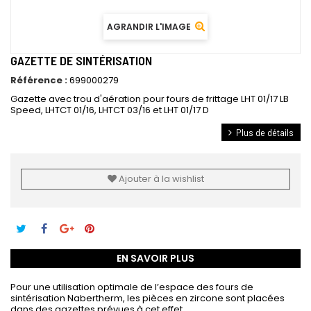
AGRANDIR L'IMAGE
GAZETTE DE SINTÉRISATION
Référence :
699000279
Gazette avec trou d'aération pour fours de frittage
LHT 01/17 LB
Speed, LHTCT 01/16, LHTCT 03/16 et LHT 01/17 D
Plus de détails
Ajouter à la wishlist
EN SAVOIR PLUS
Pour une utilisation optimale de l’espace des fours de
sintérisation Nabertherm, les pièces en zircone sont placées
dans des gazettes prévues à cet effet.