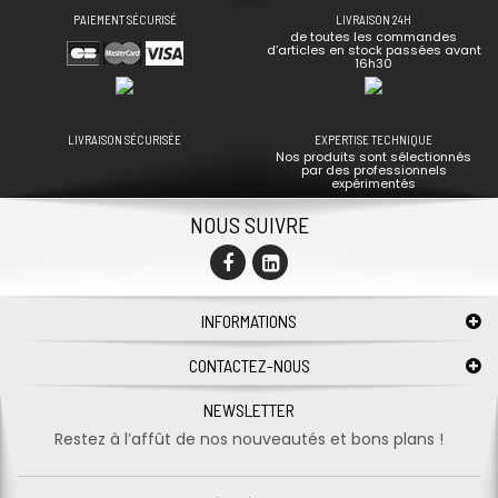
PAIEMENT SÉCURISÉ
LIVRAISON 24H
de toutes les commandes
d’articles en stock passées avant
16h30
LIVRAISON SÉCURISÉE
EXPERTISE TECHNIQUE
Nos produits sont sélectionnés
par des professionnels
expérimentés
NOUS SUIVRE
INFORMATIONS
CONTACTEZ-NOUS
NEWSLETTER
Restez à l’affût de nos nouveautés et bons plans !