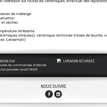
r l’adhésion sur toutes les céramiques, effectuer des réparation
s besoin de mélange
servation
nt et séchez
 température ambiante
ramiques vitreuses), céramique renforcée à base de leucite, c
 (ex: Cerasmart)
AISON 24H
LIVRAISON SÉCURISÉE
outes les commandes d’articles
tock passées avant 16h30
NOUS SUIVRE