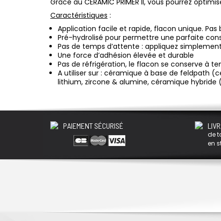
Grâce au CERAMIC PRIMER II, vous pourrez optimise
Caractéristiques
:
Application facile et rapide, flacon unique. Pa
Pré-hydrolisé pour permettre une parfaite con
Pas de temps d’attente : appliquez simpleme
Une force d’adhésion élevée et durable
Pas de réfrigération, le flacon se conserve à
A utiliser sur : c
éramique à base de feldpath (cé
lithium, zircone & alumine, céramique hybride
PAIEMENT SÉCURISÉ
LIVR
de t
en s