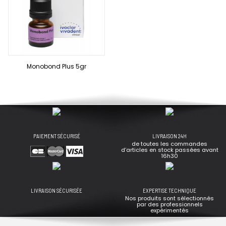
Monobond Plus 5gr
PAIEMENT SÉCURISÉ
LIVRAISON 24H
de toutes les commandes
d’articles en stock passées avant
16h30
LIVRAISON SÉCURISÉE
EXPERTISE TECHNIQUE
Nos produits sont sélectionnés
par des professionnels
expérimentés