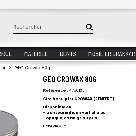
IQUE
MATÉRIEL
DENTS
MOBILIER DRAKKAR
ter
GEO Crowax 80g
GEO CROWAX 80G
Référence :
4750100
Cire à sculpter CROWAX (RENFERT)
Disponible en :
- transparente, en vert et bleu
- opaque, en beige ou gris
Boite de 80g