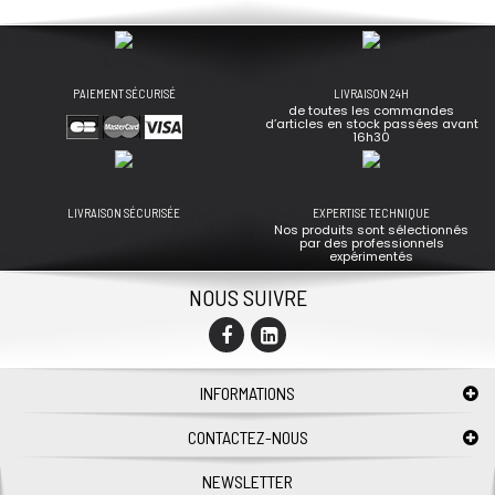
PAIEMENT SÉCURISÉ
LIVRAISON 24H
de toutes les commandes
d’articles en stock passées avant
16h30
LIVRAISON SÉCURISÉE
EXPERTISE TECHNIQUE
Nos produits sont sélectionnés
par des professionnels
expérimentés
NOUS SUIVRE
INFORMATIONS
CONTACTEZ-NOUS
NEWSLETTER