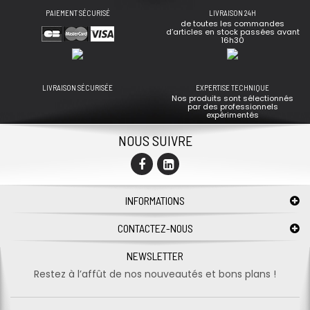
PAIEMENT SÉCURISÉ
LIVRAISON 24H
de toutes les commandes
d’articles en stock passées avant
16h30
LIVRAISON SÉCURISÉE
EXPERTISE TECHNIQUE
Nos produits sont sélectionnés
par des professionnels
expérimentés
NOUS SUIVRE
INFORMATIONS
CONTACTEZ-NOUS
NEWSLETTER
Restez à l’affût de nos nouveautés et bons plans !