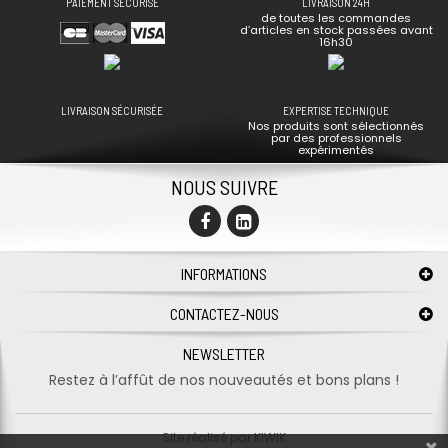
PAIEMENT SÉCURISÉ
LIVRAISON 24H
de toutes les commandes
d’articles en stock passées avant
16h30
LIVRAISON SÉCURISÉE
EXPERTISE TECHNIQUE
Nos produits sont sélectionnés
par des professionnels
expérimentés
NOUS SUIVRE
INFORMATIONS
CONTACTEZ-NOUS
NEWSLETTER
Restez à l’affût de nos nouveautés et bons plans !
Site réalisé par
KIWIK