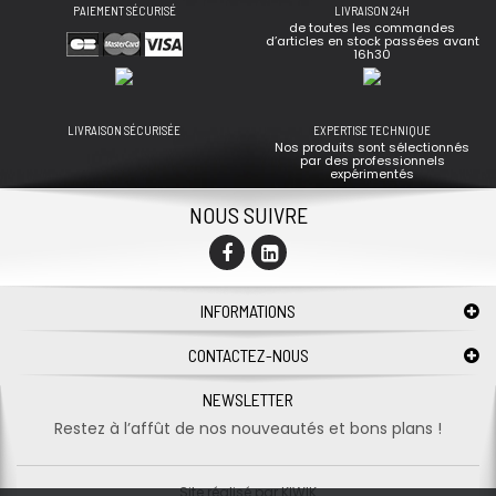
PAIEMENT SÉCURISÉ
LIVRAISON 24H
de toutes les commandes
d’articles en stock passées avant
16h30
LIVRAISON SÉCURISÉE
EXPERTISE TECHNIQUE
Nos produits sont sélectionnés
par des professionnels
expérimentés
NOUS SUIVRE
INFORMATIONS
CONTACTEZ-NOUS
NEWSLETTER
Restez à l’affût de nos nouveautés et bons plans !
Site réalisé par
KIWIK